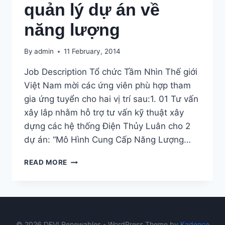
quản lý dự án về
năng lượng
By
admin
11 February, 2014
Job Description Tổ chức Tầm Nhìn Thế giới
Việt Nam mời các ứng viên phù hợp tham
gia ứng tuyển cho hai vị trí sau:1. 01 Tư vấn
xây lắp nhằm hỗ trợ tư vấn kỹ thuật xây
dựng các hệ thống Điện Thủy Luân cho 2
dự án: “Mô Hình Cung Cấp Năng Lượng…
WORLD
READ MORE
VISION
INTERNATIONAL
TUYỂN
QUẢN
LÝ
DỰ
© 2026 DEVI Renewables - WordPress Theme by
Kadence