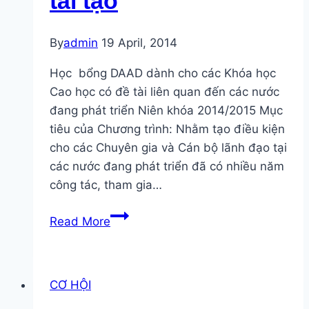
tái tạo
By
admin
19 April, 2014
Học bổng DAAD dành cho các Khóa học
Cao học có đề tài liên quan đến các nước
đang phát triển Niên khóa 2014/2015 Mục
tiêu của Chương trình: Nhằm tạo điều kiện
cho các Chuyên gia và Cán bộ lãnh đạo tại
các nước đang phát triển đã có nhiều năm
công tác, tham gia…
Học
Read More
bổng
DAAD
của
CƠ HỘI
chính
phủ