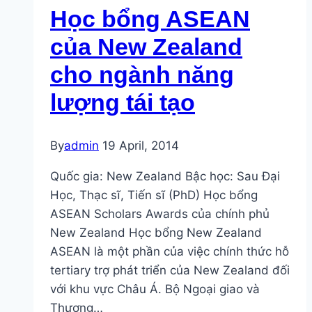
Học bổng ASEAN
Đức
cho
của New Zealand
ngành
cho ngành năng
năng
lượng
lượng tái tạo
tái
tạo
By
admin
19 April, 2014
Quốc gia: New Zealand Bậc học: Sau Đại
Học, Thạc sĩ, Tiến sĩ (PhD) Học bổng
ASEAN Scholars Awards của chính phủ
New Zealand Học bổng New Zealand
ASEAN là một phần của việc chính thức hỗ
tertiary trợ phát triển của New Zealand đối
với khu vực Châu Á. Bộ Ngoại giao và
Thương…