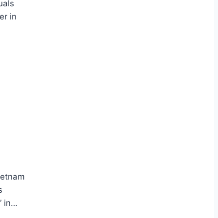
uals
er in
Vietnam
s
” in…