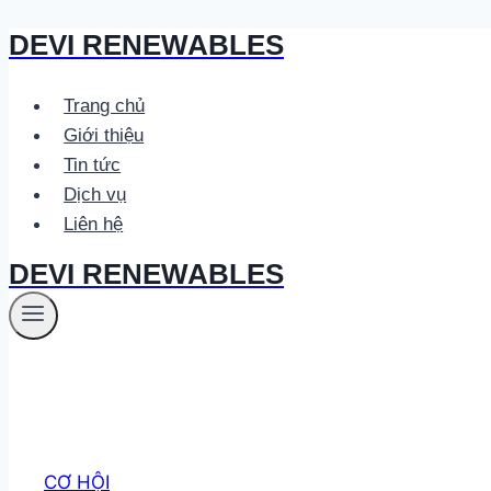
DEVI RENEWABLES
Skip
to
content
Trang chủ
Giới thiệu
Tin tức
Dịch vụ
Liên hệ
DEVI RENEWABLES
CƠ HỘI