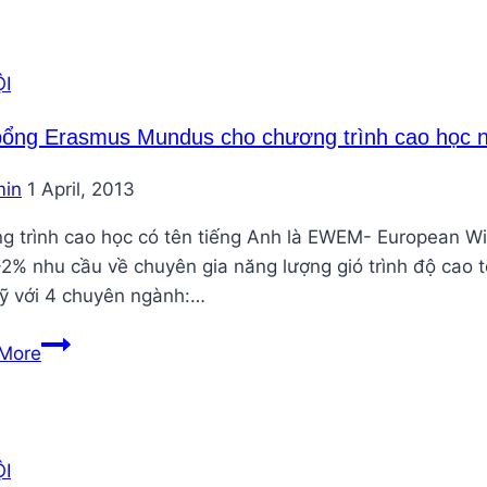
–
Tư
vấn
I
về
thủy
ổng Erasmus Mundus cho chương trình cao học n
điện
in
1 April, 2013
nhỏ
cho
g trình cao học có tên tiếng Anh là EWEM- European Wi
dự
-2% nhu cầu về chuyên gia năng lượng gió trình độ cao 
án
sỹ với 4 chuyên ngành:…
Bộ
công
Học
More
thương
bổng
Erasmus
Mundus
cho
I