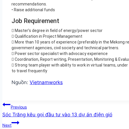
recommendations.
• Raise additional funds
Job Requirement
 Master’s degree in field of energy/power sector
 Qualification in Project Management
 More than 10 years of experience (preferably in the Mekong reg
government agencies, civil society and technical partners.
 Power sector specialist with advocacy experience
 Coordination, Report writing, Presentation, Monitoring & Evalu
 Strong team player with ability to work in virtual teams, under 
to travel frequently
Nguồn:
Vietnamworks
Post
Previous
Sóc Trăng kêu gọi đầu tư vào 13 dự án điện gió
navigation
Next