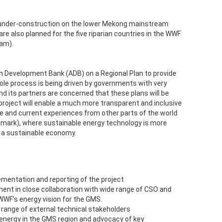
under-construction on the lower Mekong mainstream
 are also planned for the five riparian countries in the WWF
am).
n Development Bank (ADB) on a Regional Plan to provide
ole process is being driven by governments with very
nd its partners are concerned that these plans will be
 project will enable a much more transparent and inclusive
ise and current experiences from other parts of the world
enmark), where sustainable energy technology is more
o a sustainable economy.
mentation and reporting of the project
ent in close collaboration with wide range of CSO and
WWF’s energy vision for the GMS.
 range of external technical stakeholders
e energy in the GMS region and advocacy of key