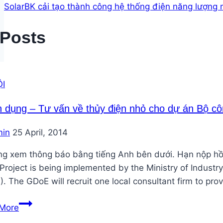
SolarBK cải tạo thành công hệ thống điện năng lượng 
 Posts
I
 dụng – Tư vấn về thủy điện nhỏ cho dự án Bộ c
in
25 April, 2014
òng xem thông báo bằng tiếng Anh bên dưới. Hạn nộp h
roject is being implemented by the Ministry of Industr
. The GDoE will recruit one local consultant firm to pr
Tuyển
More
dụng