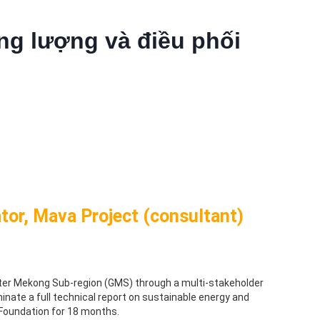
g lượng và điều phối
ator, Mava Project (consultant)
ter Mekong Sub-region (GMS) through a multi-stakeholder
nate a full technical report on sustainable energy and
 Foundation for 18 months.