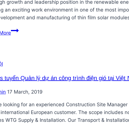
gh growth and leadership position in the renewable ener
Năng
g an exciting work environment in one of the most importa
Lượng
velopment and manufacturing of thin film solar modules
Tái
Tạo
First
More
Solar
tuyển
Wastewater
and
I
Recycling
Sr.Manager
s tuyển Quản lý dự án công trình điện gió tại Việt
tại
in
17 March, 2019
TPHCM
 looking for an experienced Construction Site Manager 
 international European customer. The scope includes n
s WTG Supply & Installation. Our Transport & Installation