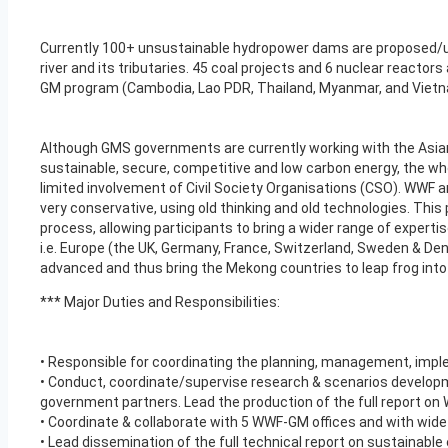
Currently 100+ unsustainable hydropower dams are proposed/
river and its tributaries. 45 coal projects and 6 nuclear reactors
GM program (Cambodia, Lao PDR, Thailand, Myanmar, and Vietn
Although GMS governments are currently working with the Asia
sustainable, secure, competitive and low carbon energy, the wh
limited involvement of Civil Society Organisations (CSO). WWF a
very conservative, using old thinking and old technologies. This
process, allowing participants to bring a wider range of expert
i.e. Europe (the UK, Germany, France, Switzerland, Sweden & D
advanced and thus bring the Mekong countries to leap frog int
*** Major Duties and Responsibilities:
• Responsible for coordinating the planning, management, imple
• Conduct, coordinate/supervise research & scenarios developm
government partners. Lead the production of the full report on 
• Coordinate & collaborate with 5 WWF-GM offices and with wide
• Lead dissemination of the full technical report on sustainabl