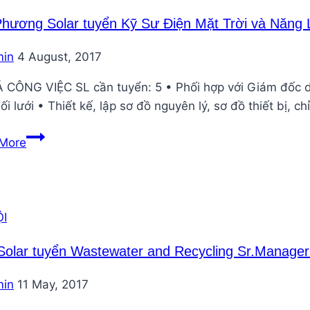
chương
trình
hương Solar tuyển Kỹ Sư Điện Mặt Trời và Năng
cao
in
4 August, 2017
học
ngành
 CÔNG VIỆC SL cần tuyển: 5 • Phối hợp với Giám đốc dự
năng
ối lưới • Thiết kế, lập sơ đồ nguyên lý, sơ đồ thiết bị, ch
lượng
gió
Bắc
More
2013
Phương
Solar
tuyển
Kỹ
I
Sư
Điện
 Solar tuyển Wastewater and Recycling Sr.Manage
Mặt
in
11 May, 2017
Trời
và