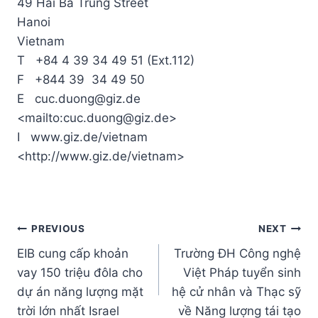
49 Hai Ba Trung Street
Hanoi
Vietnam
T +84 4 39 34 49 51 (Ext.112)
F +844 39 34 49 50
E cuc.duong@giz.de
<mailto:cuc.duong@giz.de>
I www.giz.de/vietnam
<http://www.giz.de/vietnam>
Post
PREVIOUS
NEXT
EIB cung cấp khoản
Trường ĐH Công nghệ
navigation
vay 150 triệu đôla cho
Việt Pháp tuyển sinh
dự án năng lượng mặt
hệ cử nhân và Thạc sỹ
trời lớn nhất Israel
về Năng lượng tái tạo