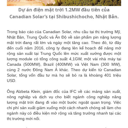
Dự án điện mặt trời 1.2MW đầu tiên của
Canadian Solar’s tại Shibushichocho, Nhật Bản.
Trong báo cáo của Canadian Solar, nhu cầu tại thị trường Mỹ,
Nhật Bản, Trung Quốc và Ấn Độ về sản phẩm pin nặng lượng
mặt trời đang rất lớn và ngày một tăng cao. Theo đó, từ đây
đến cuối năm 2016, công ty đang lên kế hoạch để nâng mở
rộng sản xuất tại Trung Quốc lên mức xuất xưởng được một
lượng module có tổng công suất 4,1GW, một vài nhà máy tại
Canada (500MW), Brazil (400MW) và Việt Nam (300 MW),
cùng 2 nước Đông Nam Á khác. Theo dự kiến từ Canadian
Solar, tổng vốn đầu tư mà họ sẽ bỏ ra là khoàng 401 triệu
USD.
Ông Alzbeta Klein, giám đốc của IFC về các mảng sản xuất,
nông nghiệp và dịch vụ cho biết ngành công nghiệp năng
lượng mặt trời đang đi vào một bước ngoặt quan trọng. Việc
chi phí sản xuất giảm xuống một cách nhanh chóng sẽ làm cho
ngành này có điều kiện mở rộng và tăng trưởng nhanh tại các
thị trường mới nổi.