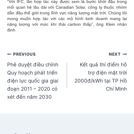
“Với IFC, lần hợp tác này được xem là bước khởi đầu trong
mối quan hệ lâu dài với Canadian Solar, công ty thuộc nhóm
dẫn đầu thế giới trong lĩnh vực năng lượng mặt trời. Chúng tôi
mong muốn hợp tác với các mô hình kinh doanh mang lại
năng lượng với mức khí thải carbon thấp”, ông Klein nhận
định.
Post
PREVIOUS
NEXT
Phê duyệt điều chỉnh
Kết quả thí điểm hỗ
navigation
Quy hoạch phát triển
trợ điện mặt trời
điện lực quốc gia giai
2000đ/kWh tại TP Hồ
đoạn 2011 – 2020 có
Chí Minh
xét đến năm 2030