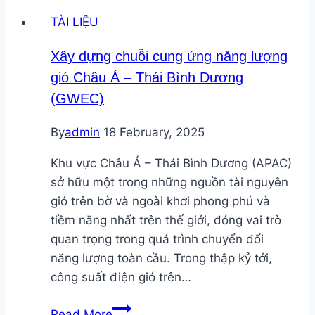
Pin
TÀI LIỆU
nhiên
liệu
Xây dựng chuỗi cung ứng năng lượng
hoạt
gió Châu Á – Thái Bình Dương
động
(GWEC)
thế
nào?
By
admin
18 February, 2025
Khu vực Châu Á – Thái Bình Dương (APAC)
sở hữu một trong những nguồn tài nguyên
gió trên bờ và ngoài khơi phong phú và
tiềm năng nhất trên thế giới, đóng vai trò
quan trọng trong quá trình chuyển đổi
năng lượng toàn cầu. Trong thập kỷ tới,
công suất điện gió trên…
Xây
Read More