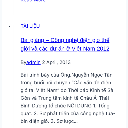
dựng
chuỗi
cung
TÀI LIỆU
ứng
năng
Bài giảng – Công nghệ điện gió thế
lượng
giới và các dự án ở Việt Nam 2012
gió
Châu
By
admin
2 April, 2013
Á
–
Bài trình bày của Ông.Nguyễn Ngọc Tân
Thái
trong buổi nói chuyện “Các vấn đề điện
Bình
gió tại Việt Nam” do Thời báo Kinh tế Sài
Dương
Gòn và Trung tâm kinh tế Châu Á-Thái
(GWEC)
Bình Dương tổ chức NỘI DUNG 1. Tổng
quát. 2. Sự phát triển của công nghệ tua-
bin điện gió. 3. Sơ lược…