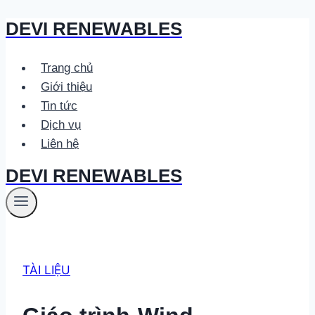
DEVI RENEWABLES
Skip
to
content
Trang chủ
Giới thiệu
Tin tức
Dịch vụ
Liên hệ
DEVI RENEWABLES
TÀI LIỆU