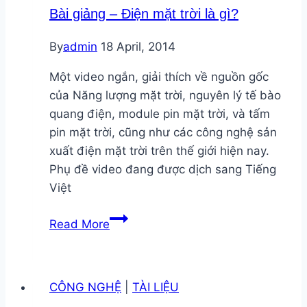
Bài giảng – Điện mặt trời là gì?
By
admin
18 April, 2014
Một video ngắn, giải thích về nguồn gốc
của Năng lượng mặt trời, nguyên lý tế bào
quang điện, module pin mặt trời, và tấm
pin mặt trời, cũng như các công nghệ sản
xuất điện mặt trời trên thế giới hiện nay.
Phụ đề video đang được dịch sang Tiếng
Việt
Bài
Read More
giảng
–
Điện
CÔNG NGHỆ
|
TÀI LIỆU
mặt