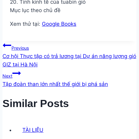
20. Tính kinh tế của tuabin gió
Mục lục theo chủ đề
Xem thử tại:
Google Books
Post
Previous
Cơ hội Thực tập có trả lương tại Dự án năng lượng gió
navigation
GIZ tại Hà Nội
Next
Tập đoàn than lớn nhất thế giới bị phá sản
Similar Posts
TÀI LIỆU