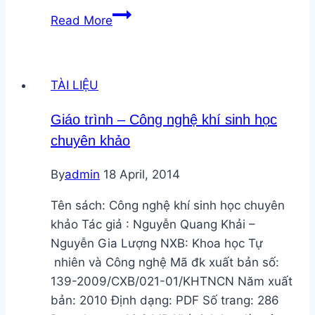
Bài
Read More
giảng
–
Công
TÀI LIỆU
nghệ
điện
Giáo trình – Công nghệ khí sinh học
gió
chuyên khảo
thế
giới
By
admin
18 April, 2014
và
các
Tên sách: Công nghệ khí sinh học chuyên
dự
khảo Tác giả : Nguyễn Quang Khải –
án
Nguyễn Gia Lượng NXB: Khoa học Tự
ở
nhiên và Công nghệ Mã đk xuất bản số:
Việt
139-2009/CXB/021-01/KHTNCN Năm xuất
Nam
bản: 2010 Định dạng: PDF Số trang: 286