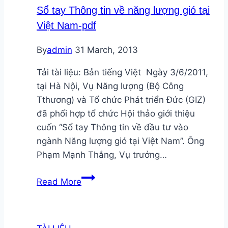
trời
Sổ tay Thông tin về năng lượng gió tại
là
Việt Nam-pdf
gì?
By
admin
31 March, 2013
Tải tài liệu: Bản tiếng Việt Ngày 3/6/2011,
tại Hà Nội, Vụ Năng lượng (Bộ Công
Tthương) và Tổ chức Phát triển Đức (GIZ)
đã phối hợp tổ chức Hội thảo giới thiệu
cuốn “Sổ tay Thông tin về đầu tư vào
ngành Năng lượng gió tại Việt Nam”. Ông
Phạm Mạnh Thắng, Vụ trưởng…
Sổ
Read More
tay
Thông
tin