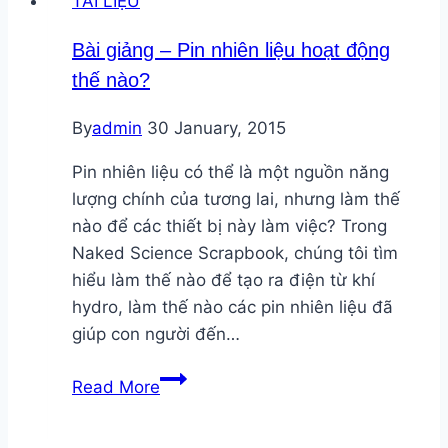
TÀI LIỆU
về
năng
Bài giảng – Pin nhiên liệu hoạt động
lượng
thế nào?
gió
tại
By
admin
30 January, 2015
Việt
Nam-
Pin nhiên liệu có thể là một nguồn năng
pdf
lượng chính của tương lai, nhưng làm thế
nào để các thiết bị này làm việc? Trong
Naked Science Scrapbook, chúng tôi tìm
hiểu làm thế nào để tạo ra điện từ khí
hydro, làm thế nào các pin nhiên liệu đã
giúp con người đến…
Bài
Read More
giảng
–