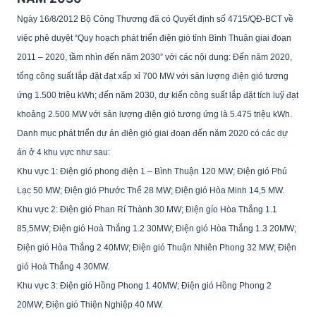
Ngày 16/8/2012 Bộ Công Thương đã có Quyết định số 4715/QĐ-BCT về
việc phê duyệt “Quy hoạch phát triển điện gió tỉnh Bình Thuận giai đoạn
2011 – 2020, tầm nhìn đến năm 2030” với các nội dung: Đến năm 2020,
tổng công suất lắp đặt đạt xấp xỉ 700 MW với sản lượng điện gió tương
ứng 1.500 triệu kWh; đến năm 2030, dự kiến công suất lắp đặt tích luỹ đạt
khoảng 2.500 MW với sản lượng điện gió tương ứng là 5.475 triệu kWh.
Danh mục phát triển dự án điện gió giai đoạn đến năm 2020 có các dự
án ở 4 khu vực như sau:
Khu vực 1: Điện gió phong điện 1 – Bình Thuận 120 MW; Điện gió Phú
Lạc 50 MW; Điện gió Phước Thể 28 MW; Điện gió Hòa Minh 14,5 MW.
Khu vực 2: Điện gió Phan Rí Thành 30 MW; Điện gío Hòa Thắng 1.1
85,5MW; Điện gió Hoà Thắng 1.2 30MW; Điện gió Hòa Thắng 1.3 20MW;
Điện gió Hòa Thắng 2 40MW; Điện gió Thuận Nhiên Phong 32 MW; Điện
gió Hoà Thắng 4 30MW.
Khu vực 3: Điện gió Hồng Phong 1 40MW; Điện gió Hồng Phong 2
20MW; Điện gió Thiện Nghiệp 40 MW.