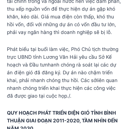
tài chính trong và ngoài nước nên việc đàm phán,
thu xếp nguồn vốn để thực hiện dự án gặp khó
khăn, kéo dài. Giá mua điện còn thấp, khó thu
hồi vốn, đối với những dự án có vốn đầu tư lớn,
phải vay ngân hàng thì doanh nghiệp sẽ bị lỗ.
Phát biểu tại buổi làm việc, Phó Chủ tịch thường
trực UBND tỉnh Lương Văn Hải yêu cầu Sở Kế
hoạch và Đầu tưnhanh chóng rà soát lại các dự
án điện gió đã đăng ký. Dự án nào chậm triển
khai, phải nhanh chóng thu hồi. Các sởliên quan
nhanh chóng triển khai thực hiện các công việc
đã được giao tại cuộc họp./.
QUY HOẠCH PHÁT TRIỂN ĐIỆN GIÓ TỈNH BÌNH
THUẬN GIAI ĐOẠN 2011-2020, TẦM NHÌN ĐẾN
NĂM 2030