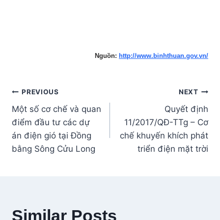
Nguồn:
http://www.binhthuan.gov.vn/
Post
PREVIOUS
NEXT
Một số cơ chế và quan
Quyết định
navigation
điểm đầu tư các dự
11/2017/QĐ-TTg – Cơ
án điện gió tại Đồng
chế khuyến khích phát
bằng Sông Cửu Long
triển điện mặt trời
Similar Posts