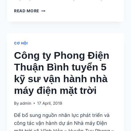
BÁO
READ MORE
CÁO
DỮ
LIỆU
NHÀ
CUNG
CƠ HỘI
CẤP
Công ty Phong Điện
TUABIN
GIÓ
Thuận Bình tuyển 5
THẾ
GIỚI
kỹ sư vận hành nhà
2018
CỦA
máy điện mặt trời
GWEC
By
admin
17 April, 2019
Để bổ sung nguồn nhân lực phát triển và
công tác vận hành dự án Nhà máy Điện
mặt trời xã Vĩnh Hảo – Huyện Tuy Phong –