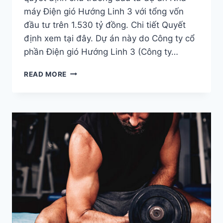
máy Điện gió Hướng Linh 3 với tổng vốn
đầu tư trên 1.530 tỷ đồng. Chi tiết Quyết
định xem tại đây. Dự án này do Công ty cổ
phần Điện gió Hướng Linh 3 (Công ty…
QUẢNG
READ MORE
TRỊ
PHÊ
DUYỆT
QUYẾT
ĐỊNH
ĐẦU
TƯ
ĐIỆN
GIÓ
HƯỚNG
LINH
3
(30MW)