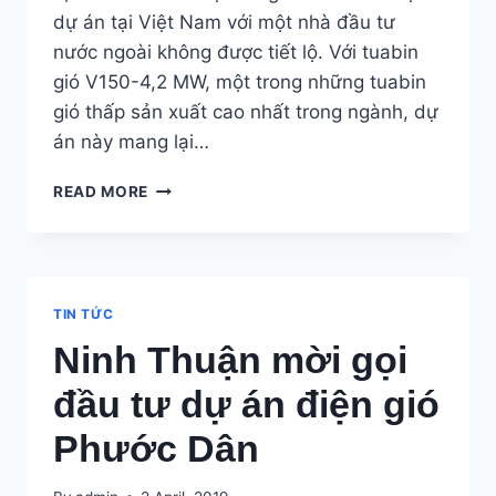
dự án tại Việt Nam với một nhà đầu tư
nước ngoài không được tiết lộ. Với tuabin
gió V150-4,2 MW, một trong những tuabin
gió thấp sản xuất cao nhất trong ngành, dự
án này mang lại…
VESTAS
READ MORE
GIÀNH
ĐƯỢC
ĐƠN
ĐẶT
HÀNG
TIN TỨC
10
Ninh Thuận mời gọi
TUABIN
V150-
đầu tư dự án điện gió
4,2
MW
Phước Dân
ĐẦU
TIÊN
TẠI