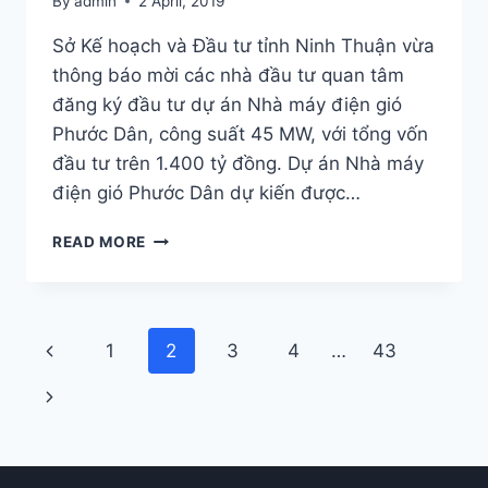
By
admin
2 April, 2019
VIỆT
NAM
Sở Kế hoạch và Đầu tư tỉnh Ninh Thuận vừa
thông báo mời các nhà đầu tư quan tâm
đăng ký đầu tư dự án Nhà máy điện gió
Phước Dân, công suất 45 MW, với tổng vốn
đầu tư trên 1.400 tỷ đồng. Dự án Nhà máy
điện gió Phước Dân dự kiến được…
NINH
READ MORE
THUẬN
MỜI
GỌI
ĐẦU
Page
Previous
1
2
3
4
…
43
TƯ
DỰ
navigation
Page
Next
ÁN
ĐIỆN
Page
GIÓ
PHƯỚC
DÂN