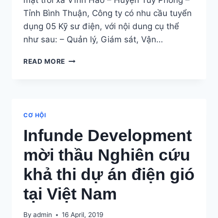
Tỉnh Bình Thuận, Công ty có nhu cầu tuyển
dụng 05 Kỹ sư điện, với nội dung cụ thể
như sau: – Quản lý, Giám sát, Vận…
CÔNG
READ MORE
TY
PHONG
ĐIỆN
THUẬN
BÌNH
CƠ HỘI
TUYỂN
Infunde Development
5
KỸ
mời thầu Nghiên cứu
SƯ
VẬN
khả thi dự án điện gió
HÀNH
NHÀ
tại Việt Nam
MÁY
ĐIỆN
MẶT
By
admin
16 April, 2019