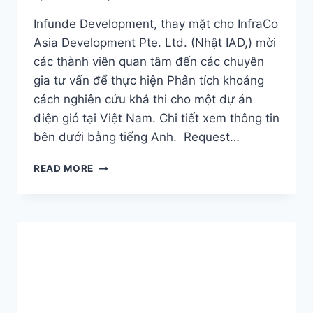
TRỜI
Infunde Development, thay mặt cho InfraCo
Asia Development Pte. Ltd. (Nhật IAD,) mời
các thành viên quan tâm đến các chuyên
gia tư vấn để thực hiện Phân tích khoảng
cách nghiên cứu khả thi cho một dự án
điện gió tại Việt Nam. Chi tiết xem thông tin
bên dưới bằng tiếng Anh. Request…
INFUNDE
READ MORE
DEVELOPMENT
MỜI
THẦU
NGHIÊN
CỨU
KHẢ
THI
DỰ
ÁN
ĐIỆN