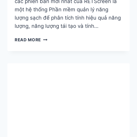
các phiên bản mới nhất của RETScreen là
một hệ thống Phần mềm quản lý năng
lượng sạch để phân tích tính hiệu quả năng
lượng, năng lượng tái tạo và tính…
DOWNLOAD
READ MORE
PHẦN
MỀM
QUẢN
LÝ
NĂNG
LƯỢNG
SẠCH
RETSCREEN
EXPERT