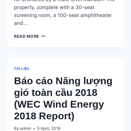
property, complete with a 30-seat
screening room, a 100-seat amphitheater
and…
CALIFORNIA
READ MORE
COMPOUND
SHE
IS
TRYING
TO
TÀI LIỆU
SELL
Báo cáo Năng lượng
A
GAT
gió toàn cầu 2018
ED
IN
(WEC Wind Energy
THE
GOLDEN
2018 Report)
By
admin
5 April, 2019