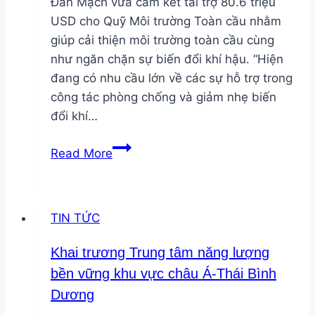
Đan Mạch vừa cam kết tài trợ 80.6 triệu
năng
USD cho Quỹ Môi trường Toàn cầu nhằm
lượng
giúp cải thiện môi trường toàn cầu cùng
tái
như ngăn chặn sự biến đổi khí hậu. “Hiện
tạo
đang có nhu cầu lớn về các sự hỗ trợ trong
công tác phòng chống và giảm nhẹ biến
đổi khí…
Đan
Read More
Mạch
tài
trợ
TIN TỨC
80.6
triệu
Khai trương Trung tâm năng lượng
USD
bền vững khu vực châu Á-Thái Bình
cho
Dương
quỹ