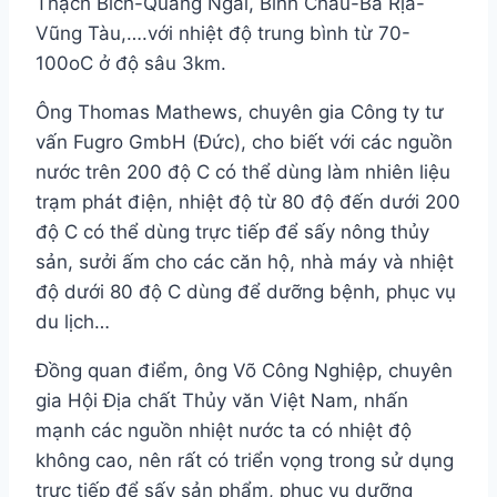
Thạch Bích-Quảng Ngãi, Bình Châu-Bà Rịa-
Vũng Tàu,….với nhiệt độ trung bình từ 70-
100oC ở độ sâu 3km.
Ông Thomas Mathews, chuyên gia Công ty tư
vấn Fugro GmbH (Đức), cho biết với các nguồn
nước trên 200 độ C có thể dùng làm nhiên liệu
trạm phát điện, nhiệt độ từ 80 độ đến dưới 200
độ C có thể dùng trực tiếp để sấy nông thủy
sản, sưởi ấm cho các căn hộ, nhà máy và nhiệt
độ dưới 80 độ C dùng để dưỡng bệnh, phục vụ
du lịch…
Đồng quan điểm, ông Võ Công Nghiệp, chuyên
gia Hội Địa chất Thủy văn Việt Nam, nhấn
mạnh các nguồn nhiệt nước ta có nhiệt độ
không cao, nên rất có triển vọng trong sử dụng
trực tiếp để sấy sản phẩm, phục vụ dưỡng