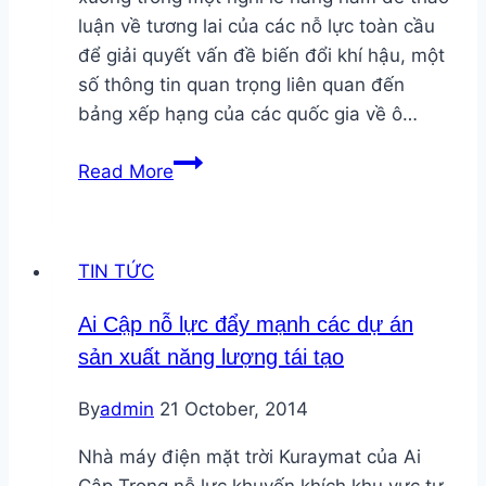
về
luận về tương lai của các nỗ lực toàn cầu
Cơ
để giải quyết vấn đề biến đổi khí hậu, một
chế
số thông tin quan trọng liên quan đến
khuyến
bảng xếp hạng của các quốc gia về ô…
khích
Phát
phát
Read More
thải
triển
bình
điện
quân
mặt
TIN TỨC
đầu
trời
người
Ai Cập nỗ lực đẩy mạnh các dự án
của
sản xuất năng lượng tái tạo
Trung
Quốc
By
admin
21 October, 2014
đã
cao
Nhà máy điện mặt trời Kuraymat của Ai
hơn
Cập Trong nỗ lực khuyến khích khu vực tư