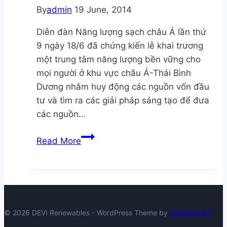
Môi
By
admin
19 June, 2014
trường
toàn
Diễn đàn Năng lượng sạch châu Á lần thứ
cầu
9 ngày 18/6 đã chứng kiến lễ khai trương
một trung tâm năng lượng bền vững cho
mọi người ở khu vực châu Á-Thái Bình
Dương nhằm huy động các nguồn vốn đầu
tư và tìm ra các giải pháp sáng tạo để đưa
các nguồn…
Khai
Read More
trương
Trung
tâm
năng
lượng
© 2026 DEVI Renewables - WordPress Theme by
Kadence WP
bền