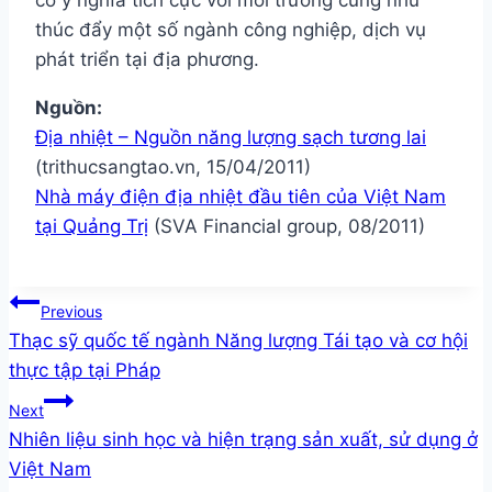
có ý nghĩa tích cực với môi trường cũng như
thúc đẩy một số ngành công nghiệp, dịch vụ
phát triển tại địa phương.
Nguồn:
Địa nhiệt – Nguồn năng lượng sạch tương lai
(trithucsangtao.vn, 15/04/2011)
Nhà máy điện địa nhiệt đầu tiên của Việt Nam
tại Quảng Trị
(SVA Financial group, 08/2011)
Post
Previous
Thạc sỹ quốc tế ngành Năng lượng Tái tạo và cơ hội
navigation
thực tập tại Pháp
Next
Nhiên liệu sinh học và hiện trạng sản xuất, sử dụng ở
Việt Nam