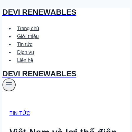
DEVI RENEWABLES
Skip
to
content
Trang chủ
Giới thiệu
Tin tức
Dịch vụ
Liên hệ
DEVI RENEWABLES
TIN TỨC