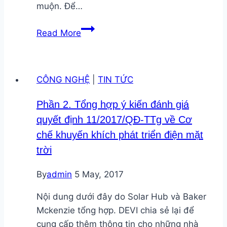
muộn. Để…
Quy
Read More
định
về
xác
CÔNG NGHỆ
|
TIN TỨC
định
cây
Phần 2. Tổng hợp ý kiến đánh giá
nhiên
quyết định 11/2017/QĐ-TTg về Cơ
liệu
chế khuyến khích phát triển điện mặt
sinh
trời
học
tiềm
By
admin
5 May, 2017
ẩn
khả
Nội dung dưới đây do Solar Hub và Baker
năng
Mckenzie tổng hợp. DEVI chia sẻ lại để
xâm
cung cấp thêm thông tin cho những nhà