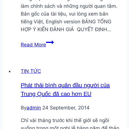
lấn
làm chính sách và những người quan tâm.
Bản gốc của tài liệu, vui lòng xem bản
tiếng Việt, English version BẢNG TỔNG
HỢP Ý KIẾN ĐÁNH GIÁ QUYẾT ĐỊNH…
Phần
Read More
2.
Tổng
hợp
TIN TỨC
ý
kiến
Phát thải bình quân đầu người của
đánh
Trung Quốc đã cao hơn EU
giá
quyết
By
admin
24 September, 2014
định
11/2017/QĐ-
Chỉ vài tháng trước khi thế giới sẽ ngồi
TTg
xuống trong một nghi lễ hàng năm để thảo