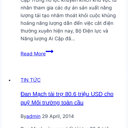
EU
nhân tham gia các dự án sản xuất năng
lượng tái tạo nhằm thoát khỏi cuộc khủng
hoảng năng lượng dẫn đến việc cắt điện
thường xuyên hiện nay, Bộ Điện lực và
Năng lượng Ai Cập đã…
Ai
Read More
Cập
nỗ
lực
TIN TỨC
đẩy
mạnh
Đan Mạch tài trợ 80.6 triệu USD cho
các
quỹ Môi trường toàn cầu
dự
án
By
admin
29 April, 2014
sản
xuất