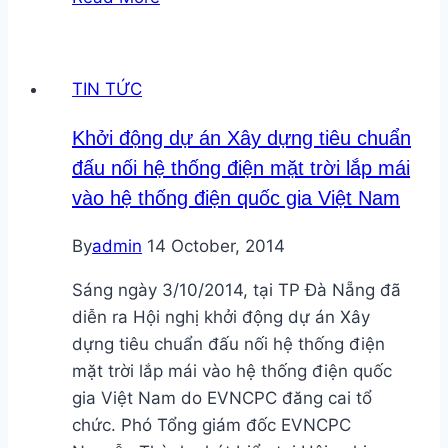
áp
thuế
47%
TIN TỨC
đối
với
Khởi động dự án Xây dựng tiêu chuẩn
pin
đấu nối hệ thống điện mặt trời lắp mái
năng
vào hệ thống điện quốc gia Việt Nam
lượng
mặt
By
admin
14 October, 2014
trời
của
Sáng ngày 3/10/2014, tại TP Đà Nẵng đã
Trung
diễn ra Hội nghị khởi động dự án Xây
Quốc
dựng tiêu chuẩn đấu nối hệ thống điện
mặt trời lắp mái vào hệ thống điện quốc
gia Việt Nam do EVNCPC đăng cai tổ
chức. Phó Tổng giám đốc EVNCPC