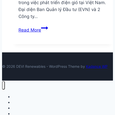
trong việc phát triển điện gió tại Việt Nam.
Đại diện Ban Quản lý Đầu tư (EVN) và 2
Công ty…
Pháp
Read More
tìm
kiếm
cơ
hội
hợp
© 2026 DEVI Renewables - WordPress Theme by
Kadence WP
tác
về
điện
gió
với
Trang chủ
Giới thiệu
EVN
Tin tức
Dịch vụ