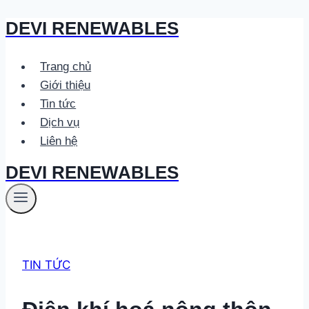
DEVI RENEWABLES
Skip
to
content
Trang chủ
Giới thiệu
Tin tức
Dịch vụ
Liên hệ
DEVI RENEWABLES
TIN TỨC