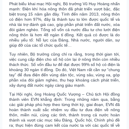
Phát biểu khai mạc Hội nghị, Bộ trưởng Vũ Huy Hoàng nhấn
mạnh: Điện khí hóa nông thôn đã phát triển vượt bậc, đặc
biệt trong 15 năm gần đây. Tính đến năm 2013, nông thôn
có điện hơn 97%, đây là thành tựu to lớn được quốc tế và
nhà tài trợ đánh giá cao, góp phần phát triển đất nước, xóa
đói giảm nghèo. Tổng số vốn cả nước đầu tư cho lưới điện
nông thôn là hơn 48 ngàn tỉ đồng. Kết quả có được là do
nhiều yếu tố: Nỗ lực của Đảng, Nhà nước, người dân, sự
giúp đỡ của các tổ chức quốc tế…
Tuy nhiên, Bộ trưởng cũng chỉ ra rằng, trong thời gian tới,
việc cung cấp điện cho số hộ còn lại ở nông thôn còn nhiều
thách thức. Số vốn đầu tư để đạt được 99% số hộ có điện là
khoảng 30 ngàn tỉ đồng. Do đó, Việt Nam rất cần sự “chung
tay” để đưa điện đến vùng dân tộc, vùng sâu, vùng xa, góp
phần xóa đói giảm nghèo, thu hẹp khoảng cách phát triển,
xây dựng đất nước ngày càng giàu mạnh.
Tại Hội nghị, ông Hoàng Quốc Vượng – Chủ tịch Hội đồng
thành viên EVN khẳng định: Trong những năm qua, bằng
các giải pháp phù hợp theo từng thời kỳ, giai đoạn, EVN đã
hoàn thành xuất sắc nhiệm vụ đầu tư đưa điện về nông
thôn, miền núi, cùng các tỉnh, thành trong cả nước hoàn
thành và vượt các mục tiêu Đảng, Quốc hội, Chính phủ đề
ra; thực hiện đúng cam kết của nước ta với các quốc tế về