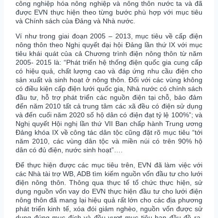
công nghiệp hóa nông nghiệp và nông thôn nước ta và đã
được EVN thực hiện theo từng bước phù hợp với mục tiêu
và Chính sách của Đảng và Nhà nước.
Ví như trong giai đoạn 2005 – 2013, mục tiêu về cấp điện
nông thôn theo Nghị quyết đại hội Đảng lần thứ IX với mục
tiêu khái quát của cả Chương trình điện nông thôn từ năm
2005- 2015 là: “Phát triển hệ thống điện quốc gia cung cấp
có hiệu quả, chất lượng cao và đáp ứng nhu cầu điện cho
sản xuất và sinh hoạt ở nông thôn. Đối với các vùng không
có điều kiện cấp điện lưới quốc gia, Nhà nước có chính sách
đầu tư, hỗ trợ phát triển các nguồn điện tại chỗ, bảo đảm
đến năm 2010 tất cả trung tâm các xã đều có điện sử dụng
và đến cuối năm 2020 số hộ dân có điện đạt tỷ lệ 100%”; và
Nghị quyết Hội nghị lần thứ VII Ban chấp hành Trung ương
Đảng khóa IX về công tác dân tộc cũng đặt rõ mục tiêu “tới
năm 2010, các vùng dân tộc và miền núi có trên 90% hộ
dân có đủ điện, nước sinh hoạt”….
Để thực hiện được các mục tiêu trên, EVN đã làm việc với
các Nhà tài trợ WB, ADB tìm kiếm nguồn vốn đầu tư cho lưới
điện nông thôn. Thông qua thực tế tổ chức thực hiện, sử
dụng nguồn vốn vay do EVN thực hiện đầu tư cho lưới điện
nông thôn đã mang lại hiệu quả rất lớn cho các địa phương
phát triển kinh tế, xóa đói giảm nghèo, nguồn vốn được sử
dụng đúng mục đích và đều vượt mục tiêu ban đầu đề ra,