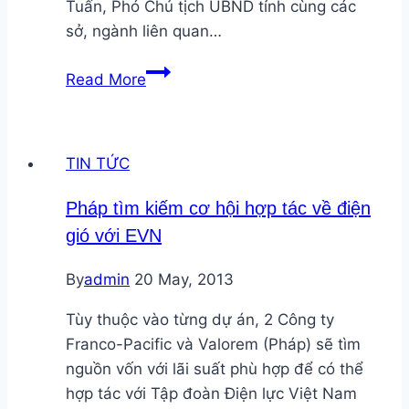
lắp
Tuấn, Phó Chủ tịch UBND tỉnh cùng các
mái
sở, ngành liên quan…
vào
JinkoSolar
hệ
Read More
muốn
thống
đầu
điện
tư
quốc
TIN TỨC
nhà
gia
máy
Việt
Pháp tìm kiếm cơ hội hợp tác về điện
điện
Nam
gió với EVN
mặt
trời
By
admin
20 May, 2013
40MW
tại
Tùy thuộc vào từng dự án, 2 Công ty
Hậu
Franco-Pacific và Valorem (Pháp) sẽ tìm
Giang
nguồn vốn với lãi suất phù hợp để có thể
hợp tác với Tập đoàn Điện lực Việt Nam