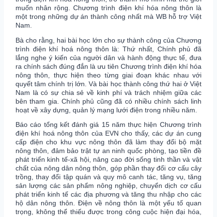
muốn nhân rộng. Chương trình điện khí hóa nông thôn là
một trong những dự án thành công nhất mà WB hỗ trợ Việt
Nam.
Bà cho rằng, hai bài học lớn cho sự thành công của Chương
trình điện khí hoá nông thôn là: Thứ nhất, Chính phủ đã
lắng nghe ý kiến của người dân và hành động thực tế, đưa
ra chính sách đúng đắn là ưu tiên Chương trình điện khí hóa
nông thôn, thực hiện theo từng giai đoạn khác nhau với
quyết tâm chính trị lớn. Và bài học thành công thứ hai ở Việt
Nam là có sự chia sẻ về kinh phí và trách nhiệm giữa các
bên tham gia. Chính phủ cũng đã có nhiều chính sách linh
hoạt về xây dựng, quản lý mạng lưới điện trong nhiều năm.
Báo cáo tổng kết đánh giá 15 năm thực hiện Chương trình
điện khí hoá nông thôn của EVN cho thấy, các dự án cung
cấp điện cho khu vực nông thôn đã làm thay đổi bộ mặt
nông thôn, đảm bảo trật tự an ninh quốc phòng, tạo tiền đề
phát triển kinh tế-xã hội, nâng cao đời sống tinh thần và vật
chất của nông dân nông thôn, góp phần thay đổi cơ cấu cây
trồng, thay đổi tập quán và quy mô canh tác, tăng vụ, tăng
sản lượng các sản phẩm nông nghiệp, chuyển dịch cơ cấu
phát triển kinh tế các địa phương và tăng thu nhập cho các
hộ dân nông thôn. Điện về nông thôn là một yếu tố quan
trọng, không thể thiếu được trong công cuộc hiện đại hóa,