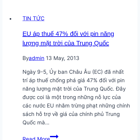
dừng
dự
TIN TỨC
án
điện
EU áp thuế 47% đối với pin năng
hạt
lượng mặt trời của Trung Quốc
nhân
Ninh
By
admin
13 May, 2013
Thuật
vì
Ngày 9-5, Ủy ban Châu Âu (EC) đã nhất
giá
trí áp thuế chống phá giá 47% đối với pin
cao,
năng lượng mặt trời của Trung Quốc. Đây
nguy
được coi là một trong những nỗ lực của
cơ
các nước EU nhằm trừng phạt những chính
mất
sách hỗ trợ về giá của chính phủ Trung
an
Quốc mà…
toàn
EU
Read More