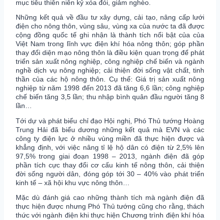
mục tiêu thiên niên kỷ xóa đói, giảm nghèo.
Những kết quả về đầu tư xây dựng, cải tạo, nâng cấp lưới
điện cho nông thôn, vùng sâu, vùng xa của nước ta đã được
cộng đồng quốc tế ghi nhận là thành tích nổi bật của của
Việt Nam trong lĩnh vực điện khí hóa nông thôn; góp phần
thay đổi diện mạo nông thôn là điều kiện quan trọng để phát
triển sản xuất nông nghiệp, công nghiệp chế biến và ngành
nghề dịch vụ nông nghiệp; cải thiện đời sống vật chất, tinh
thần của các hộ nông thôn. Cụ thể: Giá trị sản xuất nông
nghiệp từ năm 1998 đến 2013 đã tăng 6,6 lần; công nghiệp
chế biến tăng 3,5 lần; thu nhập bình quân đầu người tăng 8
lần…
Tới dự và phát biểu chỉ đạo Hội nghị, Phó Thủ tướng Hoàng
Trung Hải đã biểu dương những kết quả mà EVN và các
công ty điện lực ở nhiều vùng miền đã thực hiện được và
khẳng định, với việc nâng tỉ lệ hộ dân có điện từ 2,5% lên
97,5% trong giai đoạn 1998 – 2013, ngành điện đã góp
phần tích cực thay đổi cơ cấu kinh tế nông thôn, cải thiện
đời sống người dân, đóng góp tới 30 – 40% vào phát triển
kinh tế – xã hội khu vực nông thôn…
Mặc dù đánh giá cao những thành tích mà ngành điện đã
thực hiện được nhưng Phó Thủ tướng cũng cho rằng, thách
thức với ngành điện khi thực hiện Chương trình điện khí hóa