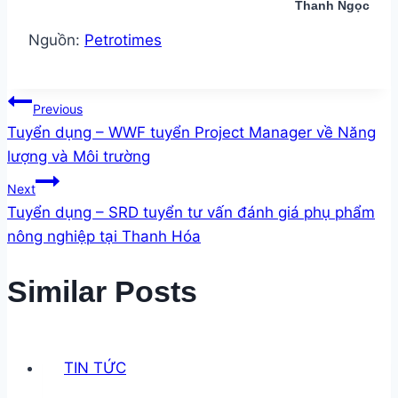
Thanh Ngọc
Nguồn:
Petrotimes
Post
Previous
Tuyển dụng – WWF tuyển Project Manager về Năng
navigation
lượng và Môi trường
Next
Tuyển dụng – SRD tuyển tư vấn đánh giá phụ phẩm
nông nghiệp tại Thanh Hóa
Similar Posts
TIN TỨC