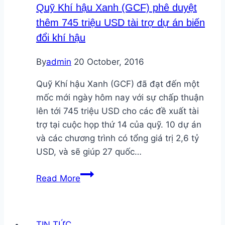
Quỹ Khí hậu Xanh (GCF) phê duyệt
thêm 745 triệu USD tài trợ dự án biến
đổi khí hậu
By
admin
20 October, 2016
Quỹ Khí hậu Xanh (GCF) đã đạt đến một
mốc mới ngày hôm nay với sự chấp thuận
lên tới 745 triệu USD cho các đề xuất tài
trợ tại cuộc họp thứ 14 của quỹ. 10 dự án
và các chương trình có tổng giá trị 2,6 tỷ
USD, và sẽ giúp 27 quốc…
Quỹ
Read More
Khí
hậu
Xanh
TIN TỨC