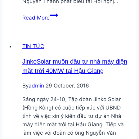
Nguyễn Thành phát biểu tại Hội nghị…
Khởi
Read More
động
dự
án
TIN TỨC
Xây
dựng
JinkoSolar muốn đầu tư nhà máy điện
tiêu
mặt trời 40MW tại Hậu Giang
chuẩn
đấu
By
admin
29 October, 2016
nối
hệ
Sáng ngày 24-10, Tập đoàn Jinko Solar
thống
(Hồng Kông) có cuộc tiếp xúc với UBND
điện
tỉnh về việc xin ý kiến đầu tư dự án Nhà
mặt
máy điện mặt trời tại Hậu Giang. Tiếp và
trời
làm việc với đoàn có ông Nguyễn Văn