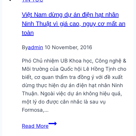
(GCF)
phê
Việt Nam dừng dự án điện hạt nhân
duyệt
Ninh Thuật vì giá cao, nguy cơ mất an
thêm
toàn
745
triệu
By
admin
10 November, 2016
USD
tài
Phó Chủ nhiệm UB Khoa học, Công nghệ &
trợ
Môi trường của Quốc hội Lê Hồng Tịnh cho
dự
biết, cơ quan thẩm tra đồng ý với đề xuất
án
dừng thực hiện dự án điện hạt nhân Ninh
biến
Thuận. Ngoài việc dự án không hiệu quả,
đổi
một lý do được cân nhắc là sau vụ
khí
Formosa,…
hậu
Việt
Read More
Nam