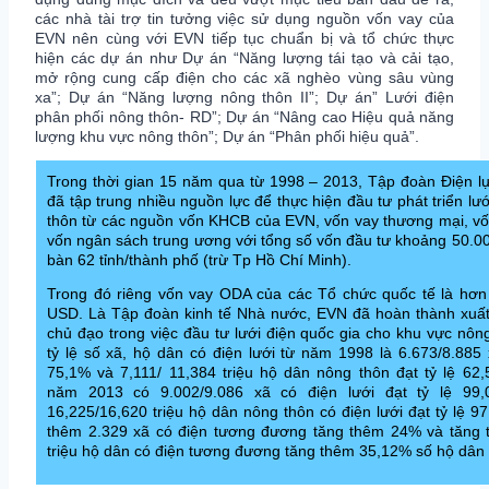
các nhà tài trợ tin tưởng việc sử dụng nguồn vốn vay của
EVN nên cùng với EVN tiếp tục chuẩn bị và tổ chức thực
hiện các dự án như Dự án “Năng lượng tái tạo và cải tạo,
mở rộng cung cấp điện cho các xã nghèo vùng sâu vùng
xa”; Dự án “Năng lượng nông thôn II”; Dự án” Lưới điện
phân phối nông thôn- RD”; Dự án “Nâng cao Hiệu quả năng
lượng khu vực nông thôn”; Dự án “Phân phối hiệu quả”.
Trong thời gian 15 năm qua từ 1998 – 2013, Tập đoàn Điện l
đã tập trung nhiều nguồn lực để thực hiện đầu tư phát triển lư
thôn từ các nguồn vốn KHCB của EVN, vốn vay thương mại, v
vốn ngân sách trung ương với tổng số vốn đầu tư khoảng 50.000
bàn 62 tỉnh/thành phố (trừ Tp Hồ Chí Minh).
Trong đó riêng vốn vay ODA của các Tổ chức quốc tế là hơn 
USD. Là Tập đoàn kinh tế Nhà nước, EVN đã hoàn thành xuất 
chủ đạo trong việc đầu tư lưới điện quốc gia cho khu vực nôn
tỷ lệ số xã, hộ dân có điện lưới từ năm 1998 là 6.673/8.885 x
75,1% và 7,111/ 11,384 triệu hộ dân nông thôn đạt tỷ lệ 62,
năm 2013 có 9.002/9.086 xã có điện lưới đạt tỷ lệ 99
16,225/16,620 triệu hộ dân nông thôn có điện lưới đạt tỷ lệ 9
thêm 2.329 xã có điện tương đương tăng thêm 24% và tăng
triệu hộ dân có điện tương đương tăng thêm 35,12% số hộ dân