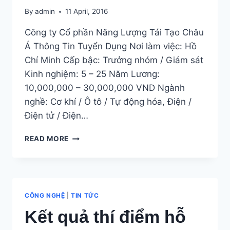
By
admin
11 April, 2016
Công ty Cổ phần Năng Lượng Tái Tạo Châu
Á Thông Tin Tuyển Dụng Nơi làm việc: Hồ
Chí Minh Cấp bậc: Trưởng nhóm / Giám sát
Kinh nghiệm: 5 – 25 Năm Lương:
10,000,000 – 30,000,000 VND Ngành
nghề: Cơ khí / Ô tô / Tự động hóa, Điện /
Điện tử / Điện…
TUYỂN
READ MORE
KỸ
SƯ
ĐIỆN
CHO
DỰ
CÔNG NGHỆ
|
TIN TỨC
ÁN
Kết quả thí điểm hỗ
ĐIỆN
GIÓ