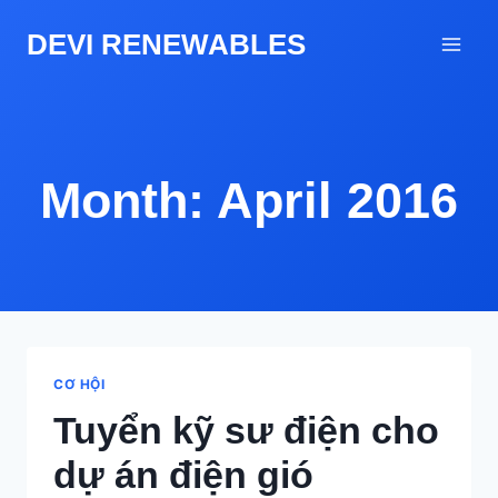
Skip
DEVI RENEWABLES
to
content
Month: April 2016
CƠ HỘI
Tuyển kỹ sư điện cho
dự án điện gió