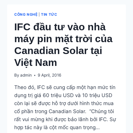
HỖ
TRỢ
CÔNG NGHỆ
|
TIN TỨC
ĐIỆN
IFC đầu tư vào nhà
MẶT
TRỜI
máy pin mặt trời của
2000Đ/KWH
TẠI
Canadian Solar tại
TP
HỒ
Việt Nam
CHÍ
MINH
By
admin
9 April, 2016
Theo đó, IFC sẽ cung cấp một hạn mức tín
dụng trị giá 60 triệu USD và 10 triệu USD
còn lại sẽ được hỗ trợ dưới hình thức mua
cổ phần trong Canadian Solar. “Chúng tôi
rất vui mừng khi được bảo lãnh bởi IFC. Sự
hợp tác này là cột mốc quan trọng…