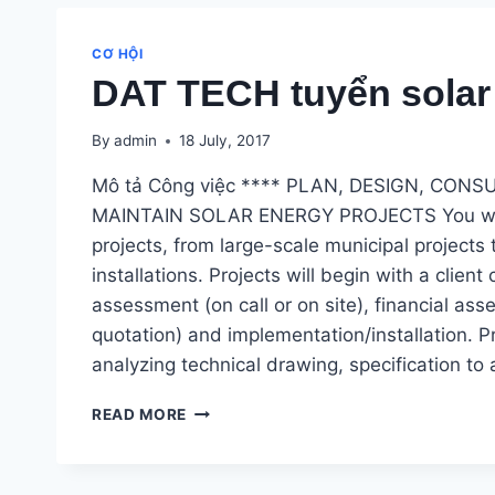
TECHNICIAN
CƠ HỘI
DAT TECH tuyển solar
By
admin
18 July, 2017
Mô tả Công việc **** PLAN, DESIGN, CONS
MAINTAIN SOLAR ENERGY PROJECTS You wi
projects, from large-scale municipal projects
installations. Projects will begin with a client 
assessment (on call or on site), financial ass
quotation) and implementation/installation. 
analyzing technical drawing, specification to
DAT
READ MORE
TECH
TUYỂN
SOLAR