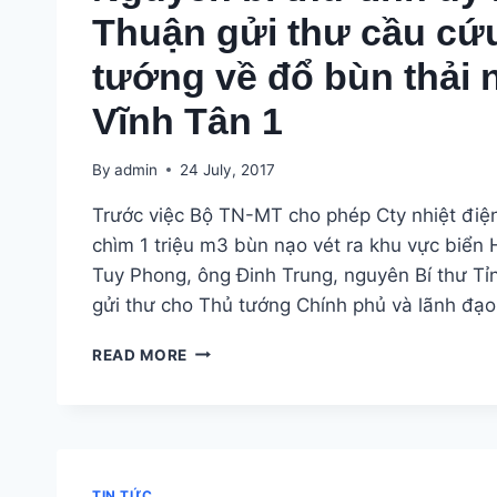
Thuận gửi thư cầu cứ
tướng về đổ bùn thải n
Vĩnh Tân 1
By
admin
24 July, 2017
Trước việc Bộ TN-MT cho phép Cty nhiệt điệ
chìm 1 triệu m3 bùn nạo vét ra khu vực biển
Tuy Phong, ông Đinh Trung, nguyên Bí thư Tỉ
gửi thư cho Thủ tướng Chính phủ và lãnh đạo
NGUYÊN
READ MORE
BÍ
THƯ
TỈNH
ỦY
BÌNH
THUẬN
TIN TỨC