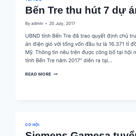
GỬI
Bến Tre thu hút 7 dự á
THƯ
CẦU
CỨU
By
admin
20 July, 2017
THỦ
UBND tỉnh Bến Tre đã trao quyết định chủ tr
TƯỚNG
VỀ
án điện gió với tổng vốn đầu tư là 16.371 tỉ đ
ĐỔ
Mỹ. Thông tin nêu trên được công bố tại hội n
BÙN
tỉnh Bến Tre năm 2017” diễn ra tại…
THẢI
NHIỆT
BẾN
READ MORE
ĐIỆN
TRE
VĨNH
THU
TÂN
HÚT
1
7
DỰ
ÁN
ĐIỆN
GIÓ
CƠ HỘI
Siemens Gamesa tuy