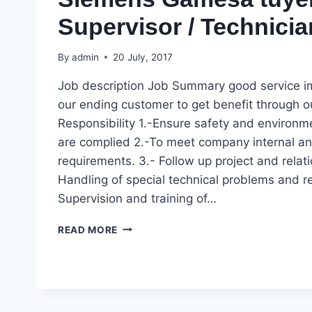
Supervisor / Technicia
By
admin
20 July, 2017
Job description Job Summary good service i
our ending customer to get benefit through o
Responsibility 1.-Ensure safety and environm
are complied 2.-To meet company internal an
requirements. 3.- Follow up project and relatio
Handling of special technical problems and ret
Supervision and training of…
SIEMENS
READ MORE
GAMESA
TUYỂN
O&M
SUPERVISOR
/