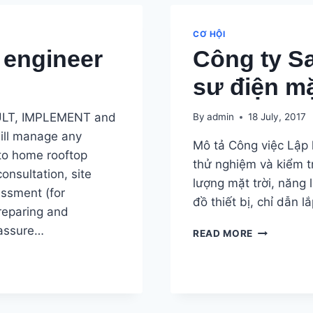
VỀ
NĂNG
LƯỢNG/MÔ
CƠ HỘI
TRƯỜNG
 engineer
Công ty S
sư điện mặ
ULT, IMPLEMENT and
By
admin
18 July, 2017
ll manage any
Mô tả Công việc Lập 
 to home rooftop
thử nghiệm và kiểm t
consultation, site
lượng mặt trời, năng l
essment (for
đồ thiết bị, chỉ dẫn l
Preparing and
 assure…
CÔNG
READ MORE
TY
SAO
BẮC
ĐẨU
TUYỂN