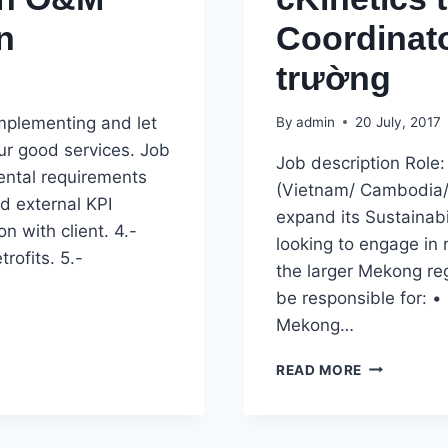
XUẤT
n
Coordinat
Ở
VIỆT
trường
NAM
mplementing and let
By
admin
20 July, 2017
ur good services. Job
Job description Role
ental requirements
(Vietnam/ Cambodia/ L
d external KPI
expand its Sustainabi
n with client. 4.-
looking to engage in
rofits. 5.-
the larger Mekong re
be responsible for: •
Mekong…
CKINETICS
READ MORE
TUYỂN
COUNTRY
COORDINA