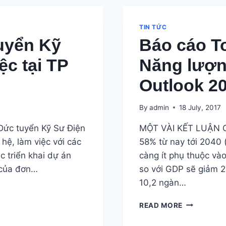
KỸ
SƯ
ĐIỆN
TIN TỨC
MẶT
uyển Kỹ
Báo cáo T
TRỜI
TẠI
ệc tại TP
Năng lượn
TP
HCM
Outlook 2
By
admin
18 July, 2017
ức tuyển Kỹ Sư Điện
MỘT VÀI KẾT LUẬN CH
hệ, làm việc với các
58% từ nay tới 2040
c triển khai dự án
càng ít phụ thuộc vào
 của đơn…
so với GDP sẽ giảm 
10,2 ngàn…
BÁO
READ MORE
CÁO
TOÀN