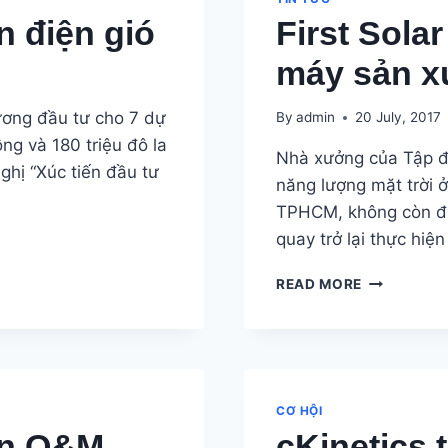
1.200
n điện gió
First Sola
TỶ
ĐỒNG
máy sản x
ương đầu tư cho 7 dự
By
admin
20 July, 2017
ồng và 180 triệu đô la
Nhà xưởng của Tập đo
ghị “Xúc tiến đầu tư
năng lượng mặt trời 
TPHCM, không còn đư
quay trở lại thực hi
FIRST
READ MORE
SOLAR
TIẾP
TỤC
DỰ
ÁN
NHÀ
CƠ HỘI
MÁY
ển O&M
cKinetics 
SẢN