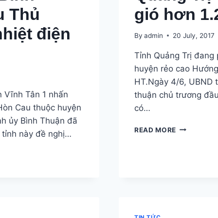
u Thủ
gió hơn 1.
hiệt điện
By
admin
20 July, 2017
Tỉnh Quảng Trị đang p
huyện rẻo cao Hướng
HT.Ngày 4/6, UBND tỉ
n Vĩnh Tân 1 nhấn
thuận chủ trương đầ
 Hòn Cau thuộc huyện
có…
nh ủy Bình Thuận đã
QUẢNG
READ MORE
 tỉnh này đề nghị…
TRỊ
CÓ
THÊM
DỰ
ÁN
ĐIỆN
GIÓ
HƠN
TIN TỨC