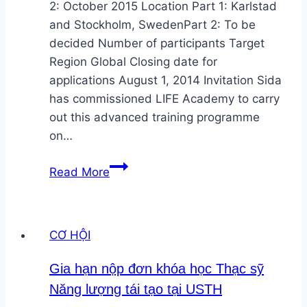
Nam
2: October 2015 Location Part 1: Karlstad
tuyển
and Stockholm, SwedenPart 2: To be
Tư
decided Number of participants Target
vấn
Region Global Closing date for
applications August 1, 2014 Invitation Sida
has commissioned LIFE Academy to carry
out this advanced training programme
on…
Khóa
Read More
đào
tạo
do
CƠ HỘI
SIDA
tài
Gia hạn nộp đơn khóa học Thạc sỹ
trợ
Năng lượng tái tạo tại USTH
–