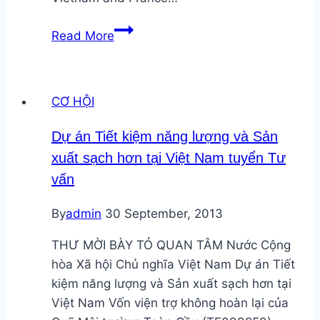
Trung
Read More
tâm
Năng
lượng
CƠ HỘI
sạch
và
Dự án Tiết kiệm năng lượng và Sản
PTBV
xuất sạch hơn tại Việt Nam tuyển Tư
–
vấn
Đại
học
By
admin
30 September, 2013
USTH
tuyển
THƯ MỜI BÀY TỎ QUAN TÂM Nước Cộng
dụng
hòa Xã hội Chủ nghĩa Việt Nam Dự án Tiết
kiệm năng lượng và Sản xuất sạch hơn tại
Việt Nam Vốn viện trợ không hoàn lại của