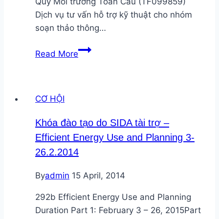
Quỹ Môi trường Toàn Cầu (TF099859)
Dịch vụ tư vấn hỗ trợ kỹ thuật cho nhóm
soạn thảo thông…
Dự
Read More
án
Tiết
kiệm
CƠ HỘI
năng
lượng
Khóa đào tạo do SIDA tài trợ –
và
Efficient Energy Use and Planning 3-
Sản
26.2.2014
xuất
sạch
By
admin
15 April, 2014
hơn
tại
292b Efficient Energy Use and Planning
Việt
Duration Part 1: February 3 – 26, 2015Part