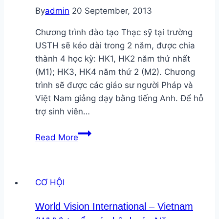
Efficient
By
admin
20 September, 2013
Energy
Use
Chương trình đào tạo Thạc sỹ tại trường
and
USTH sẽ kéo dài trong 2 năm, được chia
Planning
thành 4 học kỳ: HK1, HK2 năm thứ nhất
3-
(M1); HK3, HK4 năm thứ 2 (M2). Chương
26.2.2014
trình sẽ được các giáo sư người Pháp và
Việt Nam giảng dạy bằng tiếng Anh. Để hỗ
trợ sinh viên…
Gia
Read More
hạn
nộp
đơn
CƠ HỘI
khóa
học
World Vision International – Vietnam
Thạc