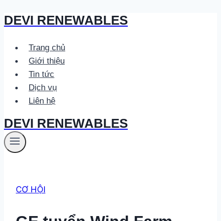
DEVI RENEWABLES
Skip
to
content
Trang chủ
Giới thiệu
Tin tức
Dịch vụ
Liên hệ
DEVI RENEWABLES
CƠ HỘI