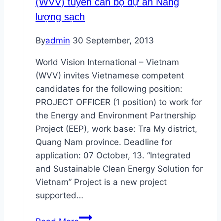
(WVV) tuyển cán bộ dự án Năng
sỹ
lượng sạch
Năng
lượng
By
admin
30 September, 2013
tái
tạo
World Vision International – Vietnam
tại
(WVV) invites Vietnamese competent
USTH
candidates for the following position:
PROJECT OFFICER (1 position) to work for
the Energy and Environment Partnership
Project (EEP), work base: Tra My district,
Quang Nam province. Deadline for
application: 07 October, 13. “Integrated
and Sustainable Clean Energy Solution for
Vietnam” Project is a new project
supported…
World