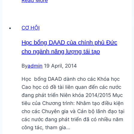
Read More
Vision
International
–
CƠ HỘI
Vietnam
(WVV)
Học bổng DAAD của chính phủ Đức
tuyển
cho ngành năng lượng tái tạo
cán
bộ
By
admin
19 April, 2014
dự
án
Học bổng DAAD dành cho các Khóa học
Năng
Cao học có đề tài liên quan đến các nước
lượng
đang phát triển Niên khóa 2014/2015 Mục
sạch
tiêu của Chương trình: Nhằm tạo điều kiện
cho các Chuyên gia và Cán bộ lãnh đạo tại
các nước đang phát triển đã có nhiều năm
công tác, tham gia…