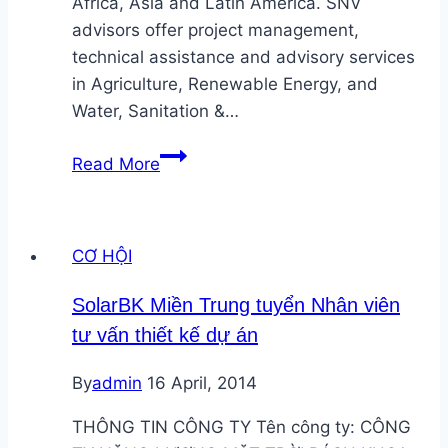
Africa, Asia and Latin America. SNV
advisors offer project management,
technical assistance and advisory services
in Agriculture, Renewable Energy, and
Water, Sanitation &…
SNV
Read More
tuyển
Senior
Professionals
CƠ HỘI
in
Renewable
SolarBK Miền Trung tuyển Nhân viên
Energy
tư vấn thiết kế dự án
By
admin
16 April, 2014
THÔNG TIN CÔNG TY Tên công ty: CÔNG