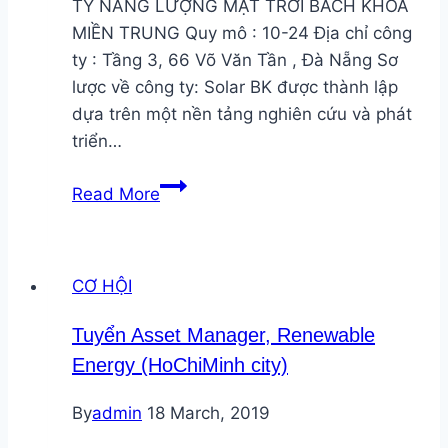
TY NĂNG LƯỢNG MẶT TRỜI BÁCH KHOA
MIỀN TRUNG Quy mô : 10-24 Địa chỉ công
ty : Tầng 3, 66 Võ Văn Tần , Đà Nẵng Sơ
lược về công ty: Solar BK được thành lập
dựa trên một nền tảng nghiên cứu và phát
triển…
SolarBK
Read More
Miền
Trung
tuyển
CƠ HỘI
Nhân
viên
Tuyển Asset Manager, Renewable
tư
Energy (HoChiMinh city)
vấn
thiết
By
admin
18 March, 2019
kế