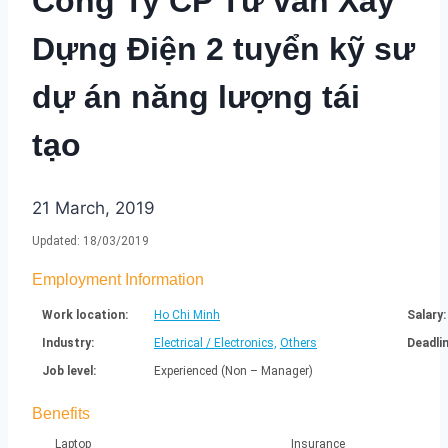
Công Ty CP Tư vấn Xây
Dựng Điện 2 tuyển kỹ sư
dự án năng lượng tái
tạo
21 March, 2019
Updated:
18/03/2019
Employment Information
Work location:
Ho Chi Minh
Salary:
Industry:
Electrical / Electronics,
Others
Deadlin
Job level:
Experienced (Non – Manager)
Benefits
Laptop
Insurance