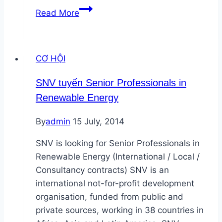
Bắc
Read More
Phương
Solar
tuyển
CƠ HỘI
Kỹ
Sư
SNV tuyển Senior Professionals in
Điện
Renewable Energy
Mặt
Trời
By
admin
15 July, 2014
và
Năng
SNV is looking for Senior Professionals in
Lượng
Renewable Energy (International / Local /
Tái
Consultancy contracts) SNV is an
Tạo
international not-for-profit development
organisation, funded from public and
private sources, working in 38 countries in