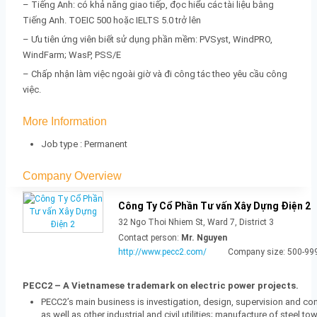
– Tiếng Anh: có khả năng giao tiếp, đọc hiểu các tài liệu bằng
Tiếng Anh. TOEIC 500 hoặc IELTS 5.0 trở lên
– Ưu tiên ứng viên biết sử dụng phần mềm: PVSyst, WindPRO,
WindFarm; WasP, PSS/E
– Chấp nhận làm việc ngoài giờ và đi công tác theo yêu cầu công
việc.
More Information
Job type : Permanent
Company Overview
Post
Công Ty Cổ Phần Tư vấn Xây Dựng Điện 2
navigation
32 Ngo Thoi Nhiem St, Ward 7, District 3
Contact person:
Mr. Nguyen
http://www.pecc2.com/
Company size: 500-99
PECC2 – A Vietnamese trademark on electric power projects.
PECC2’s main business is investigation, design, supervision and c
as well as other industrial and civil utilities; manufacture of steel 