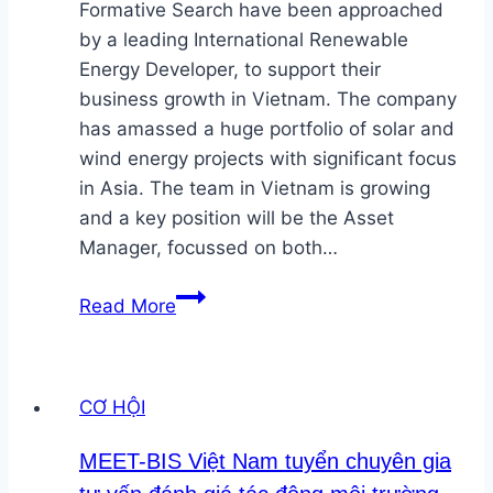
dự
Formative Search have been approached
án
by a leading International Renewable
Energy Developer, to support their
business growth in Vietnam. The company
has amassed a huge portfolio of solar and
wind energy projects with significant focus
in Asia. The team in Vietnam is growing
and a key position will be the Asset
Manager, focussed on both…
Tuyển
Read More
Asset
Manager,
Renewable
CƠ HỘI
Energy
(HoChiMinh
MEET-BIS Việt Nam tuyển chuyên gia
city)