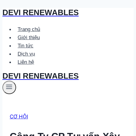
DEVI RENEWABLES
Skip
to
content
Trang chủ
Giới thiệu
Tin tức
Dịch vụ
Liên hệ
DEVI RENEWABLES
CƠ HỘI