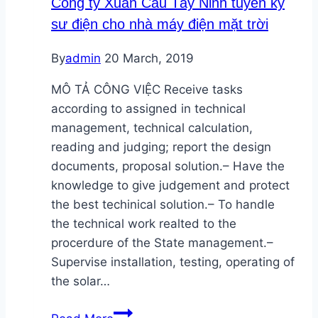
Công ty Xuân Cầu Tây Ninh tuyển kỹ
gia
sư điện cho nhà máy điện mặt trời
tư
vấn
By
admin
20 March, 2019
đánh
giá
MÔ TẢ CÔNG VIỆC Receive tasks
tác
according to assigned in technical
động
management, technical calculation,
môi
reading and judging; report the design
trường
documents, proposal solution.– Have the
của
knowledge to give judgement and protect
dự
the best techinical solution.– To handle
án
the technical work realted to the
procerdure of the State management.–
Supervise installation, testing, operating of
the solar…
Công