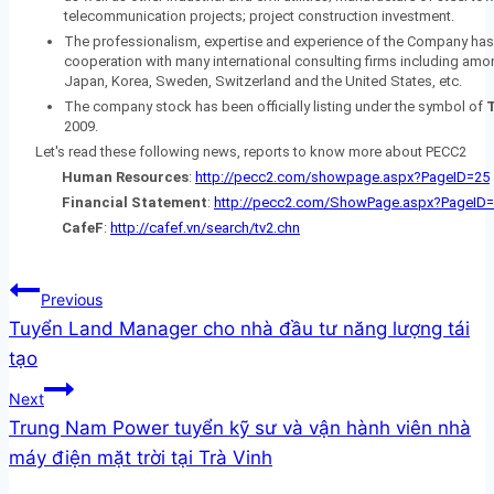
telecommunication projects; project construction investment.
The professionalism, expertise and experience of the Company ha
cooperation with many international consulting firms including among
Japan, Korea, Sweden, Switzerland and the United States, etc.
The company stock has been officially listing under the symbol of
2009.
Let's read these following news, reports to know more about PECC2
Human Resources
:
http://pecc2.com/showpage.aspx?PageID=25
Financial Statement
:
http://pecc2.com/ShowPage.aspx?PageID
CafeF
:
http://cafef.vn/search/tv2.chn
Previous
Tuyển Land Manager cho nhà đầu tư năng lượng tái
tạo
Next
Trung Nam Power tuyển kỹ sư và vận hành viên nhà
máy điện mặt trời tại Trà Vinh