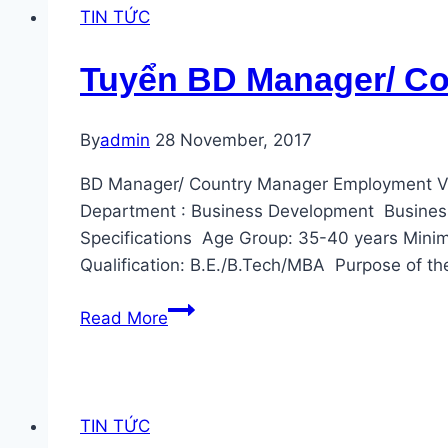
Developer
TIN TỨC
Tuyển BD Manager/ Co
By
admin
28 November, 2017
BD Manager/ Country Manager Employment Viet
Department : Business Development Business
Specifications Age Group: 35-40 years Minimu
Qualification: B.E./B.Tech/MBA Purpose of th
Tuyển
Read More
BD
Manager/
Country
Manager
TIN TỨC