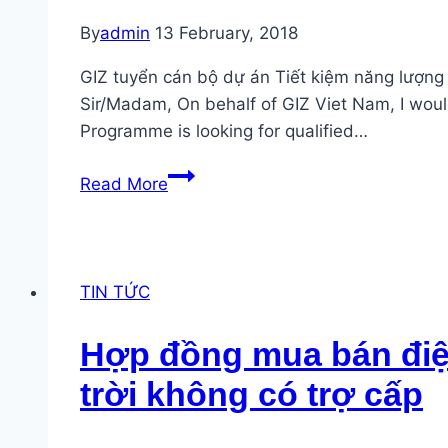
By
admin
13 February, 2018
GIZ tuyển cán bộ dự án Tiết kiệm năng lượn
Sir/Madam, On behalf of GIZ Viet Nam, I woul
Programme is looking for qualified…
GIZ
Read More
Vacancy
announcement
for
6
TIN TỨC
positions
of
Hợp đồng mua bán điện
Project
trời không có trợ cấp
Officers
for
4E