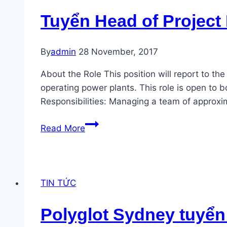
Tuyển Head of Project
By
admin
28 November, 2017
About the Role This position will report to t
operating power plants. This role is open to
Responsibilities: Managing a team of approx
Tuyển
Read More
Head
of
Project
Development
TIN TỨC
cho
dự
Polyglot Sydney tuyển 
án