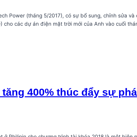
Tech Power (tháng 5/2017), có sự bổ sung, chỉnh sửa và 
) cho các dự án điện mặt trời mới của Anh vào cuối th
e tăng 400% thúc đẩy sự phá
 Philipin cho chương trình tài khóa 2018 là một biện ph