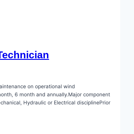
Technician
maintenance on operational wind
3 month, 6 month and annually.Major component
anical, Hydraulic or Electrical disciplinePrior