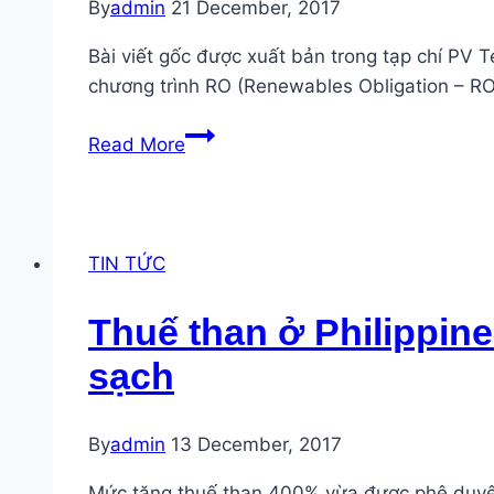
By
admin
21 December, 2017
Project,
Energy
Bài viết gốc được xuất bản trong tạp chí PV 
Support
chương trình RO (Renewables Obligation – RO
Programme
Hợp
Read More
đồng
mua
bán
điện
TIN TỨC
trực
tiếp
Thuế than ở Philippin
là
sạch
giải
pháp
cho
By
admin
13 December, 2017
ngành
năng
Mức tăng thuế than 400% vừa được phê duyệt ở