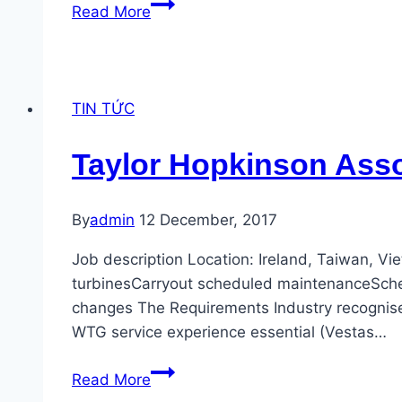
Vestas
Read More
tuyển
Assistant
Project
Manager
TIN TỨC
Construction
SEA
Taylor Hopkinson Asso
By
admin
12 December, 2017
Job description Location: Ireland, Taiwan, V
turbinesCarryout scheduled maintenanceSchedu
changes The Requirements Industry recognised 
WTG service experience essential (Vestas…
Taylor
Read More
Hopkinson