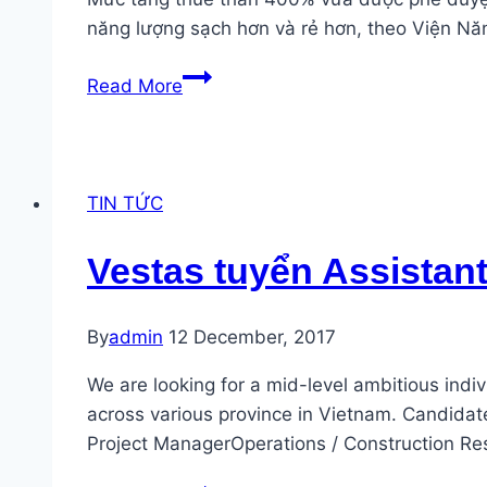
lượng
năng lượng sạch hơn và rẻ hơn, theo Viện Năng
mặt
Thuế
trời
Read More
than
không
ở
có
Philippine
trợ
tăng
cấp
TIN TỨC
400%
thúc
Vestas tuyển Assistan
đẩy
sự
By
admin
12 December, 2017
phát
triển
We are looking for a mid-level ambitious ind
của
across various province in Vietnam. Candidate
năng
Project ManagerOperations / Construction Respo
lượng
sạch