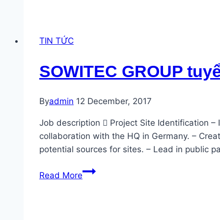
Associates
tuyển
Wind
TIN TỨC
Turbine
Technician
SOWITEC GROUP tuyển
By
admin
12 December, 2017
Job description  Project Site Identification 
collaboration with the HQ in Germany. – Creat
potential sources for sites. – Lead in public 
SOWITEC
Read More
GROUP
tuyển
Project