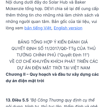
Nội dung dưới đây do Solar Hub và Baker
Mckenzie tổng hợp. DEVI chia sẻ lại để cung cấp
thêm thông tin cho những nhà làm chính sách và
những người quan tâm. Bản gốc của tài liệu, vui
lòng xem
bản tiếng Việt
,
English version
BẢNG TỔNG HỢP Ý KIẾN ĐÁNH GIÁ
QUYẾT ĐỊNH SỐ 11/2017/QĐ-TTg CỦA THỦ
TƯỚNG CHÍNH PHỦ (“Quyết Định 11”)
VỀ CƠ CHẾ KHUYẾN KHÍCH PHÁT TRIỂN CÁC
DỰ ÁN ĐIỆN MẶT TRỜI TẠI VIỆT NAM
Chương II – Quy hoạch và đầu tư xây dựng các
dự án điện mặt trời
13. Điều 5.5
“Bộ Công Thương quy định cụ thể
nội dung, trình tự, thủ tục lập, thẩm định và phê